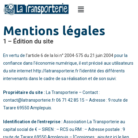
Mentions légales
1 – Édition du site
En vertu de
l’article 6 de la loi n° 2004-575 du 21 juin 2004
pour la
confiance dans l’économie numérique, il est précisé aux utilisateurs
du site internet
http://latransporterie.fr
l’identité des différents
intervenants dans le cadre de sa réalisation et de son suivi:
Propriétaire du site :
La Transporterie
– Contact :
contact@latransporterie.fr
06 71 42 85 15
– Adresse :
9 route de
Tarare 69550 Amplepuis
.
Identification de l’entreprise :
Association
La Transporterie
au
capital social de € – SIREN : – RCS ou RM : – Adresse postale :
9
route de Tarare 69550 Amplepuis
– [Consignes : ajoutez ici le lien